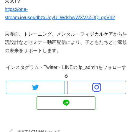
未来TV
https://one-
stream.io/user/dbzxUoyULWdshwWXVsi5JQLqpVn2
栄養面、トレーニング、メンタル・フィジカルケアから生
活設計などセミナー動画配信により、子どもたちとご家族
の未来をサポートします。
インスタグラム・Twitter・LINEの fp_adminをフォローす
る
未来TV CM放映について