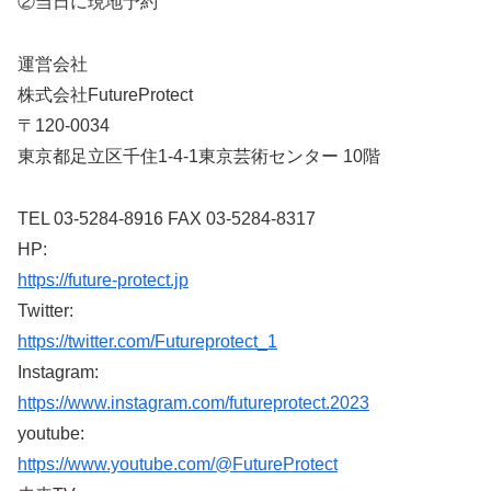
②当日に現地予約
運営会社
株式会社FutureProtect
〒120-0034
東京都足立区千住1-4-1東京芸術センター 10階
TEL 03-5284-8916 FAX 03-5284-8317
HP:
https://future-protect.jp
Twitter:
https://twitter.com/Futureprotect_1
Instagram:
https://www.instagram.com/futureprotect.2023
youtube:
https://www.youtube.com/@FutureProtect